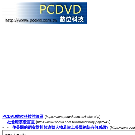
PCDVD數位科技討論區
(
)
https://www.pcdvd.com.tw/index.php
-
社會時事發言區
(
)
https://www.pcdvd.com.tw/forumdisplay.php?f=45
- -
住美國的網友對川普這號人物若當上美國總統有何感想?
(
https://www.pc