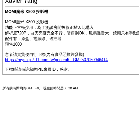
Xavier Yang
MOMI魔米 X800 投影機
MOMI魔米 X800 投影機
功能正常極少用，為了測試房間投影距離因此購入
解析度720P，白天亮度完全不行，暗房則OK，風扇聲音大，鏡頭只有手動
配件有：原盒、電源線、遙控器
預售1000
意者請賣貨便自行下標(內有實品照歡迎參觀)
https://myship.7-11.com.tw/general/...GM2507050946414
下標時請備註您的PIL會員ID，感謝。
所有的時間均為GMT +8。 現在的時間是
06:28 AM
.