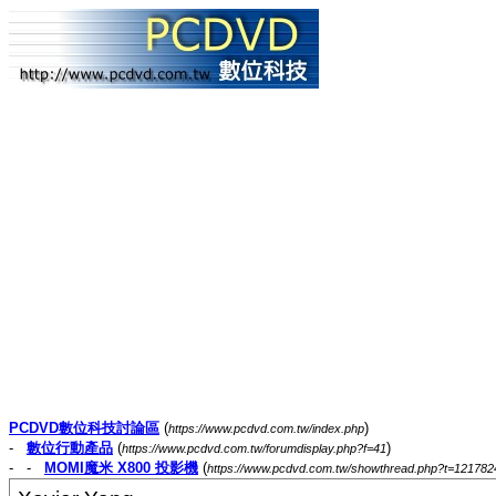
PCDVD數位科技討論區
(
)
https://www.pcdvd.com.tw/index.php
-
數位行動產品
(
)
https://www.pcdvd.com.tw/forumdisplay.php?f=41
- -
MOMI魔米 X800 投影機
(
https://www.pcdvd.com.tw/showthread.php?t=121782