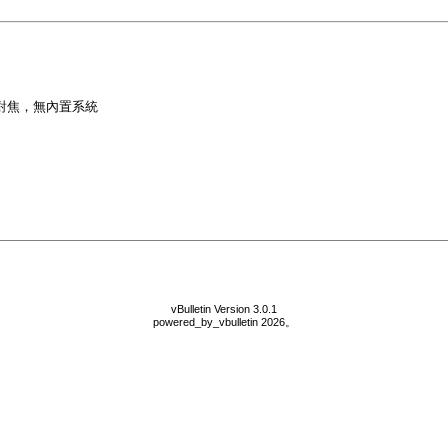
對焦，無內置系統
vBulletin Version 3.0.1
powered_by_vbulletin 2026。