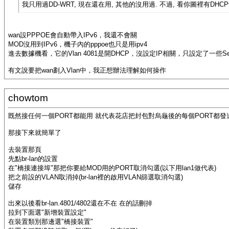
我只用過DD-WRT, 現在還在用, 其他的沒用過. 不過, 看你圖裡有DHCPv
wan設PPPOE會自動帶入IPv6，我還不會關
MOD沒用到IPv6，機子內的pppoe也只是用ipv4
進去數據機看，它的Vlan 4081是開DHCP，沒設定IP相關，只設定了一些Ser
有文說要把wan劃入Vlan中，我正想辦法理解如何操作
chowtom
既然接任何一個PORT都能用 就代表花店把封包對烏龜後的每個PORT都發送
那接下來就簡單了
去裝置那頁
先點br-lan的設置
在"橋接連接埠"那把你要給MOD用的PORT取消勾選(以下用lan1做代表)
把之前設的VLAN取消掉(br-lan裡的啟用VLAN篩選取消勾選)
儲存
出來以後看br-lan.4801/4802還在不在 在的話刪掉
拉到下面選"新增裝置設定"
在裝置類別那邊選"橋接裝置"