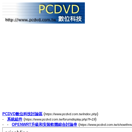
PCDVD數位科技討論區
(
)
https://www.pcdvd.com.tw/index.php
-
系統組件
(
)
https://www.pcdvd.com.tw/forumdisplay.php?f=19
- -
OPENWRT升級和安裝軟體綜合討論串
(
https://www.pcdvd.com.tw/showthr