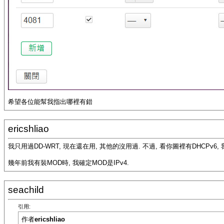
希望各位能幫我指出哪裡有錯
ericshliao
我只用過DD-WRT, 現在還在用, 其他的沒用過. 不過, 看你圖裡有DHCPv6,
幾年前我有裝MOD時, 我確定MOD是IPv4.
seachild
引用:
作者
ericshliao