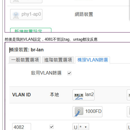
然後是我的VLAN設定，4081不管設tag、untag都沒反應