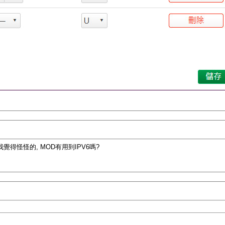
 我覺得怪怪的, MOD有用到IPV6嗎?