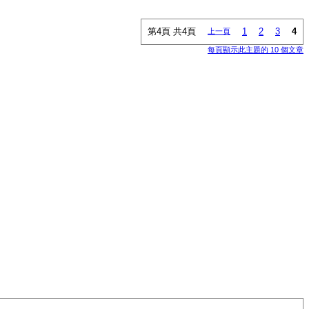
第4頁 共4頁
1
2
3
4
上一頁
每頁顯示此主題的 10 個文章