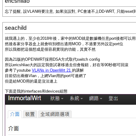
ericshliao
忘了提醒, 設VLAN時要注意, 如果沒設對, PC會連不上DD-WRT, 只能re
seachild
就我遇上的，至少在2018年後，家中的MOD就是數據機任意port後都可以
然後各家分享器盒上就會特別標出適用MOD，不過要另外設定port位
所以我都把這個想成是很容易實現的功能，其實不然
因為21版的OPENWRT採用DSA方式取代switch config
所以ericshliao大的設定我曾試著移過去但會報錯，好在等90秒都可回滾
參考了youtube
VLANs in OpenWrt 21
的講解
目前切出兩條Vlan，上網Vlan用的port可連網了
但是給MOD用的還是沒法連上
下面是我的interfaces和devices組態