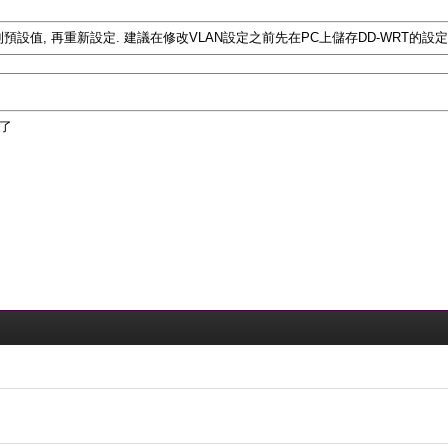
set到預設值, 再重新設定. 建議在修改VLAN設定之前先在PC上儲存DD-WRT的設定
用了