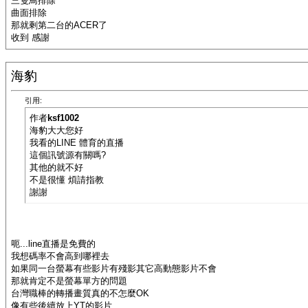
三隻鳥排除
曲面排除
那就剩第二台的ACER了
收到 感謝
海豹
引用:
作者
ksf1002
海豹大大您好
我看的LINE 體育的直播
這個訊號源有關嗎?
其他的就不好
不是很懂 煩請指教
謝謝
呃...line直播是免費的
我想碼率不會高到哪裡去
如果同一台螢幕有些影片有殘影其它高動態影片不會
那就肯定不是螢幕單方的問題
台灣職棒的轉播畫質真的不怎麼OK
像有些後續放上YT的影片