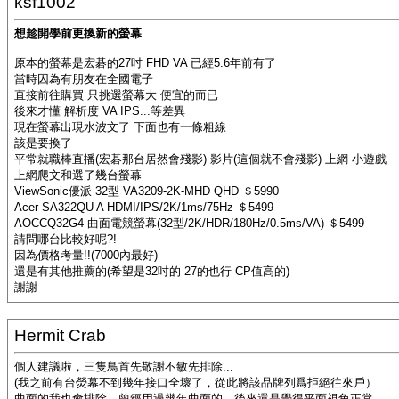
ksf1002
想趁開學前更換新的螢幕
原本的螢幕是宏碁的27吋 FHD VA 已經5.6年前有了
當時因為有朋友在全國電子
直接前往購買 只挑選螢幕大 便宜的而已
後來才懂 解析度 VA IPS...等差異
現在螢幕出現水波文了 下面也有一條粗線
該是要換了
平常就職棒直播(宏碁那台居然會殘影) 影片(這個就不會殘影) 上網 小遊戲
上網爬文和選了幾台螢幕
ViewSonic優派 32型 VA3209-2K-MHD QHD ＄5990
Acer SA322QU A HDMI/IPS/2K/1ms/75Hz ＄5499
AOCCQ32G4 曲面電競螢幕(32型/2K/HDR/180Hz/0.5ms/VA) ＄5499
請問哪台比較好呢?!
因為價格考量!!(7000內最好)
還是有其他推薦的(希望是32吋的 27的也行 CP值高的)
謝謝
Hermit Crab
個人建議啦，三隻鳥首先敬謝不敏先排除...
(我之前有台熒幕不到幾年接口全壞了，從此將該品牌列爲拒絕往來戶）
曲面的我也會排除，曾經用過幾年曲面的，後來還是覺得平面視角正常。