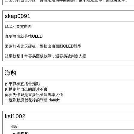
skap0091
LCD不要買曲面
真要曲面就是找OLED
因為前者先天硬板，硬搞出曲面跟OLED競爭
結果就是非常容易面板故障，還容易被判定人損
海豹
如果職棒直播會殘影
但播別的自己的影片不會
你要先懷疑是直播訊號源碼率太低
一遇到動態就花掉的問題 :laugh:
ksf1002
引用:
作者
海豹