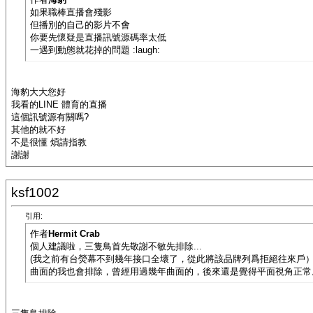
如果職棒直播會殘影
但播別的自己的影片不會
你要先懷疑是直播訊號源碼率太低
一遇到動態就花掉的問題 :laugh:
海豹大大您好
我看的LINE 體育的直播
這個訊號源有關嗎?
其他的就不好
不是很懂 煩請指教
謝謝
ksf1002
引用:
作者
Hermit Crab
個人建議啦，三隻鳥首先敬謝不敏先排除...
(我之前有台熒幕不到幾年接口全壞了，從此將該品牌列爲拒絕往來戶
曲面的我也會排除，曾經用過幾年曲面的，後來還是覺得平面視角正常