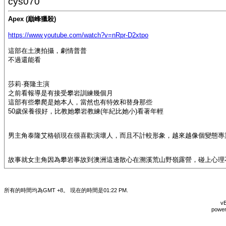
cys070
Apex (巔峰獵殺)
https://www.youtube.com/watch?v=nRpr-D2xtpo
這部在土澳拍攝，劇情普普
不過還能看
莎莉·賽隆主演
之前看報導是有接受攀岩訓練幾個月
這部有些攀爬是她本人，當然也有特效和替身那些
50歲保養很好，比教她攀岩教練(年紀比她小)看著年輕
男主角泰隆艾格頓現在很喜歡演壞人，而且不計較形象，越來越像個變態專業戶 :
故事就女主角因為攀岩事故到澳洲這邊散心在溯溪荒山野嶺露營，碰上心理
所有的時間均為GMT +8。 現在的時間是
01:22 PM
.
vB
power