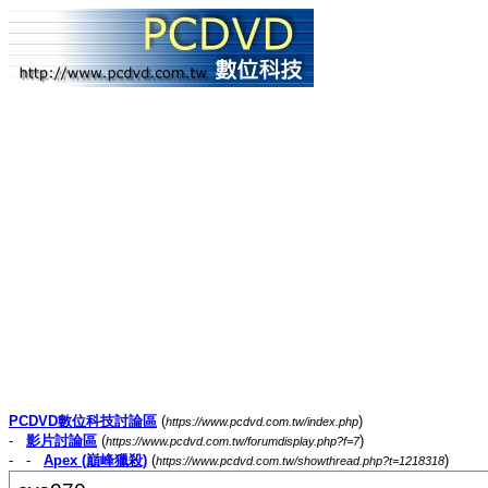
PCDVD數位科技討論區
(
)
https://www.pcdvd.com.tw/index.php
-
影片討論區
(
)
https://www.pcdvd.com.tw/forumdisplay.php?f=7
- -
Apex (巔峰獵殺)
(
)
https://www.pcdvd.com.tw/showthread.php?t=1218318