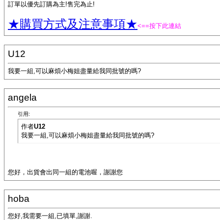
訂單以優先訂購為主!售完為止!
★購買方式及注意事項★
<==按下此連結
U12
我要一組,可以麻煩小梅姐盡量給我同批號的嗎?
angela
引用:
作者
U12
我要一組,可以麻煩小梅姐盡量給我同批號的嗎?
您好，出貨會出同一組的電池喔，謝謝您
hoba
您好,我需要一組,已填單,謝謝.