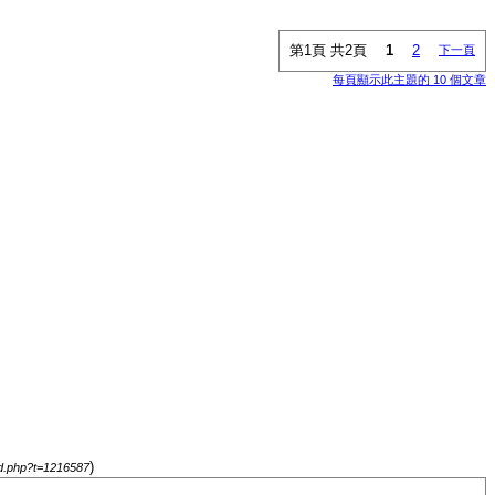
第1頁 共2頁
1
2
下一頁
每頁顯示此主題的 10 個文章
)
d.php?t=1216587