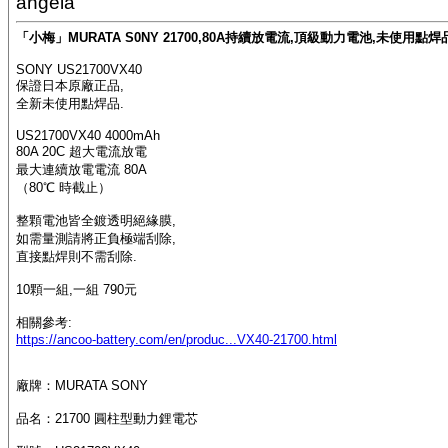
angela
「小梅」MURATA S0NY 21700,80A持續放電流,頂級動力電池,未使用點焊品 US
SONY US21700VX40
保證日本原廠正品,
全新未使用點焊品.
US21700VX40 4000mAh
80A 20C 超大電流放電
最大連續放電電流 80A
（80℃ 時截止）
整顆電池皆全鍍透明絕緣膜,
如需量測請將正負極端刮除,
直接點焊則不需刮除.
10顆一組,一組 790元
相關參考:
https://ancoo-battery.com/en/produc...VX40-21700.html
廠牌：MURATA SONY
品名：21700 圓柱型動力鋰電芯