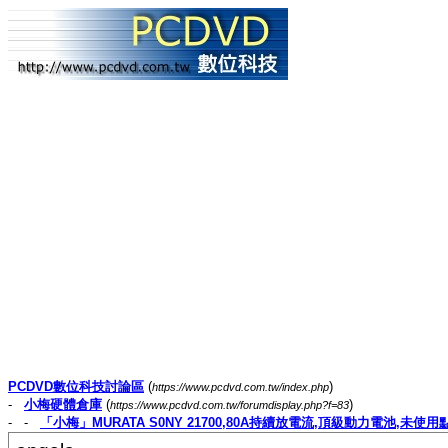
PCDVD數位科技討論區
(
)
https://www.pcdvd.com.tw/index.php
-
小梅硬體倉庫
(
)
https://www.pcdvd.com.tw/forumdisplay.php?f=83
- -
「小梅」MURATA S0NY 21700,80A持續放電流,頂級動力電池,未使用點焊品