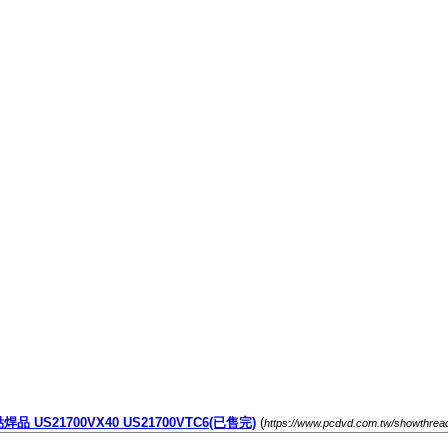
 US21700VX40 US21700VTC6(已售完)
(
https://www.pcdvd.com.tw/showthrea