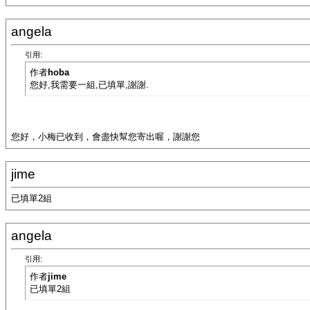
angela
引用:
作者
hoba
您好,我需要一組,已填單,謝謝.
您好，小梅已收到，會盡快幫您寄出喔，謝謝您
jime
已填單2組
angela
引用:
作者
jime
已填單2組