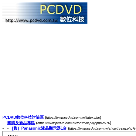
PCDVD數位科技討論區
(
)
https://www.pcdvd.com.tw/index.php
-
團購及新品專區
(
)
https://www.pcdvd.com.tw/forumdisplay.php?f=76
- -
[售］Panasonic液晶顯示器1台
(
https://www.pcdvd.com.tw/showthread.php?