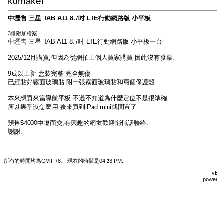
komaker
中壢售 三星 TAB A11 8.7吋 LTE行動網路版 小平板
3個附加檔案
中壢售 三星 TAB A11 8.7吋 LTE行動網路版 小平板一台
2025/12月購買,但因為從網拍上個人買家購買 因此沒有發票.
9成以上新 盒裝完整 完全無傷
已經貼好霧面玻璃貼 附一張霧面玻璃貼和兩個保護殼.
本來想買來當導航平板 不過不知道為什麼定位不是很準確
所以幾乎沒怎麼用 後來買到iPad mini就閒置了.
預售$4000中壢面交,有興趣的網友歡迎悄悄話聯絡.
謝謝.
所有的時間均為GMT +8。 現在的時間是
04:23 PM
.
vB
power