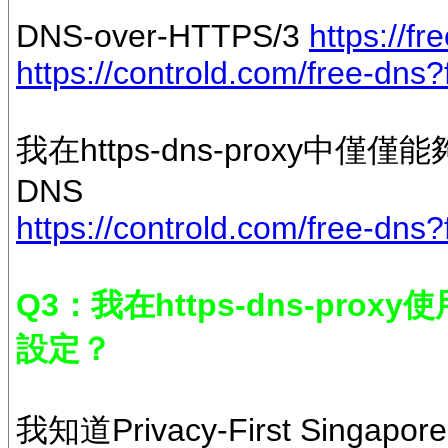
DNS-over-HTTPS/3
https://f
https://controld.com/free-dn
我在https-dns-proxy中僅僅能夠設
DNS
https://controld.com/free-dn
Q3：我在https-dns-proxy使
設定？
我知道Privacy-First Singa