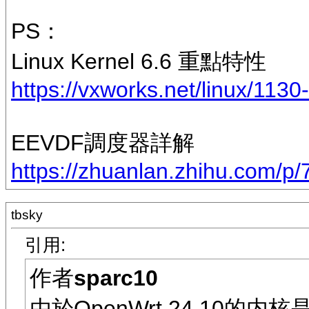
PS：
Linux Kernel 6.6 重點特性
https://vxworks.net/linux/1130
EEVDF調度器詳解
https://zhuanlan.zhihu.com/p
tbsky
引用:
作者
sparc10
由於OpenWrt 24.10的内核是Li