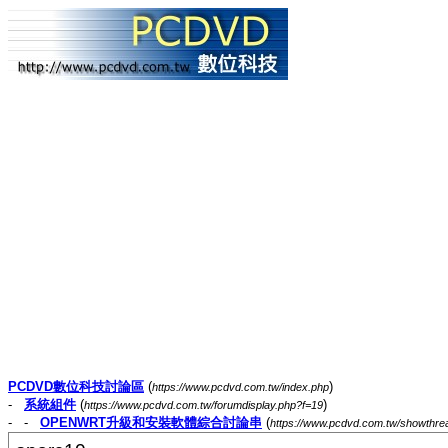
PCDVD數位科技討論區
(
)
https://www.pcdvd.com.tw/index.php
-
系統組件
(
)
https://www.pcdvd.com.tw/forumdisplay.php?f=19
- -
OPENWRT升級和安裝軟體綜合討論串
(
https://www.pcdvd.com.tw/showthr