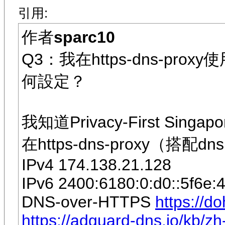
引用:
作者
sparc10
Q3：我在https-dns-proxy
何設定？
我知道Privacy-First Sing
在https-dns-proxy（搭
IPv4 174.138.21.128
IPv6 2400:6180:0:d0::5f6e:
DNS-over-HTTPS
https://d
https://adguard-dns.io/kb/z