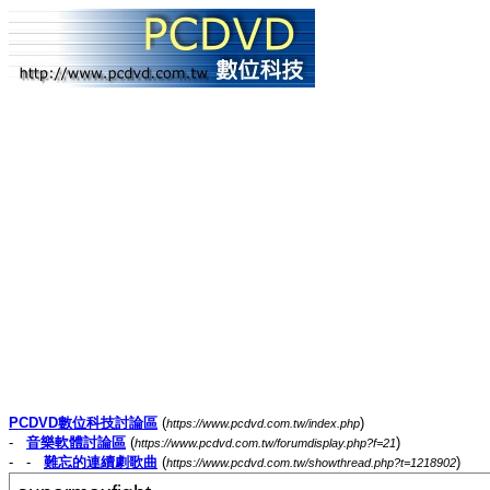
PCDVD數位科技討論區
(
)
https://www.pcdvd.com.tw/index.php
-
音樂軟體討論區
(
)
https://www.pcdvd.com.tw/forumdisplay.php?f=21
- -
難忘的連續劇歌曲
(
)
https://www.pcdvd.com.tw/showthread.php?t=1218902