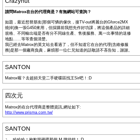
Crazynut
請問Matrox在台的代理商是？有無網站可查詢？
如題，最近想替朋友(那個可憐的傢伙，接TV-out將麗台的Gforce2MX
燒掉)換一張G450來用，但採購前我想先作好功課，將這個產品的詳細
規格、不同輸出端是否有分不同線生產、售後服務、萬一出事情的送修
地點……等等查個清楚。
我已經去Matrox的英文站去看過了，但不知道它在台的代理(含維修服
務)是那一個廠商負責，麻煩那一位仁兄知道的話敬請不吝告知，謝謝。
SANTON
Matrox喔？去超頻天堂二手硬碟區找王Sir吧！:D
四次元
Matrox的在台代理商是整體資訊,網址如下:
http://www.prisma.com.tw/
SANTON
ㄟ...哈哈哈！抱歉跟硬碟那個 M 牌搞錯！:D