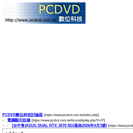
PCDVD數位科技討論區
(
)
https://www.pcdvd.com.tw/index.php
-
電腦顯示設備
(
)
https://www.pcdvd.com.tw/forumdisplay.php?f=37
- -
[台中售]ASUS DUAL RTX 3070 8G(過保2026年4月3號)
(
https://www.pc