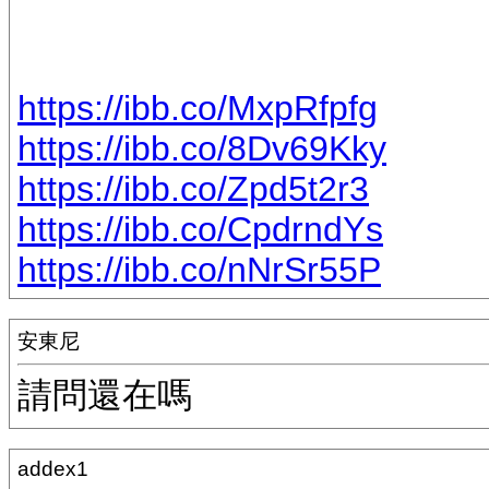
https://ibb.co/MxpRfpfg
https://ibb.co/8Dv69Kky
https://ibb.co/Zpd5t2r3
https://ibb.co/CpdrndYs
https://ibb.co/nNrSr55P
安東尼
請問還在嗎
addex1