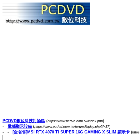
PCDVD數位科技討論區
(
)
https://www.pcdvd.com.tw/index.php
-
電腦顯示設備
(
)
https://www.pcdvd.com.tw/forumdisplay.php?f=37
- -
[全省售]MSI RTX 4070 Ti SUPER 16G GAMING X SLIM 顯示卡
(
http