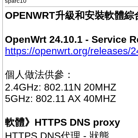
sparc10
OPENWRT升級和安裝軟體綜
OpenWrt 24.10.1 - Service Re
https://openwrt.org/releases/
個人做法供參：
2.4GHz: 802.11N 20MHZ
5GHz: 802.11 AX 40MHZ
軟體》HTTPS DNS proxy
HTTPS DNS代理 - 狀態