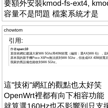
要額外安裝kmod-fs-ext4, kmod
容量不是問題 檔案系統才是
chowtom
引用:
作者
sparc10
某技術網紅建議大家Wifi 5Ghz用40M頻寬（編按：選AX(Wifi 6)）
原本我的新手機Poco X6Pro無法抓到Wifi 5Ghz，但改成AX 40M
我家的舊設備也能收到Wifi 5Ghz。
這"技術"網紅的觀點也太好笑
OpenWrt裡都有向下相容功能
就算選160Hz也不影響到只支援