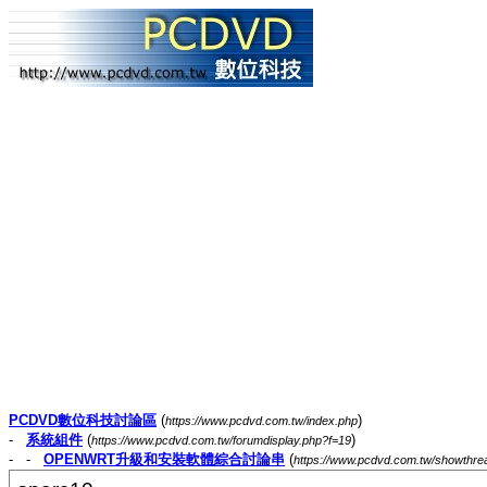
PCDVD數位科技討論區
(
)
https://www.pcdvd.com.tw/index.php
-
系統組件
(
)
https://www.pcdvd.com.tw/forumdisplay.php?f=19
- -
OPENWRT升級和安裝軟體綜合討論串
(
https://www.pcdvd.com.tw/showthr