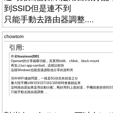
到SSID但是連不到
只能手動去路由器調整....
chowtom
引用:
作者
foxsimon2001
Openwrt的分享磁碟功能，其實用lsblk、cfdisk、block-mount
再加上luci-app-samba4...這樣比較快
這樣Windows也能直接讀取他分享的資料夾
另外WIFI連線問題，一樣是5G但也有頻道之分
像大陸手機149/153/157/161/165有時會被鎖起來
這時路由器如果是用自動分配，剛好用到上面頻道，手機就會抓得到SS
只能手動去路由器調整....