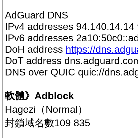
AdGuard DNS
IPv4 addresses 94.140.14.14
IPv6 addresses 2a10:50c0::ad1
DoH address
https://dns.adg
DoT address dns.adguard.co
DNS over QUIC quic://dns.ad
軟體》Adblock
Hagezi（Normal）
封鎖域名數109 835