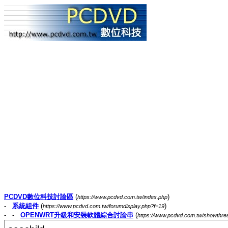
PCDVD數位科技討論區
(
)
https://www.pcdvd.com.tw/index.php
-
系統組件
(
)
https://www.pcdvd.com.tw/forumdisplay.php?f=19
- -
OPENWRT升級和安裝軟體綜合討論串
(
https://www.pcdvd.com.tw/showthr