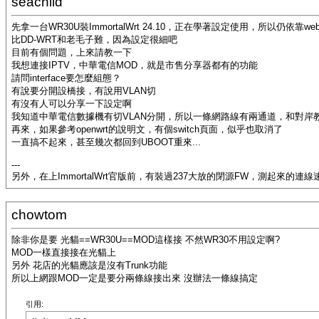
seachild
先拿一台WR30U裝ImmortalWrt 24.10，正在學著設定使用，所以仍依靠web
比DD-WRT和老毛子難，因為設定很細吧
目前有個問題，上來請教一下
我想連接IPTV，中華電信MOD，就是市售分享器都有的功能
請問interface要怎麼組態？
有說要分開設橋接，有說用VLAN切
有沒有人可以分享一下設定啊
我知道中華電信數據機有切VLAN分開，所以一條網路線有兩通道，和對岸
再來，如果參考openwrt的說明文，有個switch頁面，似乎也取消了
一直搞不起來，甚至幾次都回到UBOOT重來...
---
另外，在上ImmortalWrt官版前，有裝過237大放的閉源FW，測起來
chowtom
除非你是要 光貓==WR30U==MOD這樣接 不然WR30不用設定啊?
MOD一樣直接接在光貓上
另外 花店的光貓應該是沒有Trunk功能
所以上網跟MOD一定是要分兩條線接出來 沒辦法一條線搞定
引用: