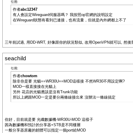
引用:
作者
abc12347
有人會設定Wireguard伺服器嗎？ 我按照op官網的說明設定
在Wireguard狀態有看到已連接，也有流量，但就是內外網都上不了
三年前試過, 用DD-WRT, 好像跟你的狀況類似, 改用OpenVPN就可以, 然後我就
seachild
引用:
作者
chowtom
除非你是要 光貓==WR30U==MOD這樣接 不然WR30不用設定啊?
MOD一樣直接接在光貓上
另外 花店的光貓應該是沒有Trunk功能
所以上網跟MOD一定是要分兩條線接出來 沒辦法一條線搞定
你好，目前就是要 光纖數據機-WR30U-MOD 這樣子
因為數據機和預計的分享器+STB是不同樓層
一般分享器原廠的韌體可以指定一個port給MOD