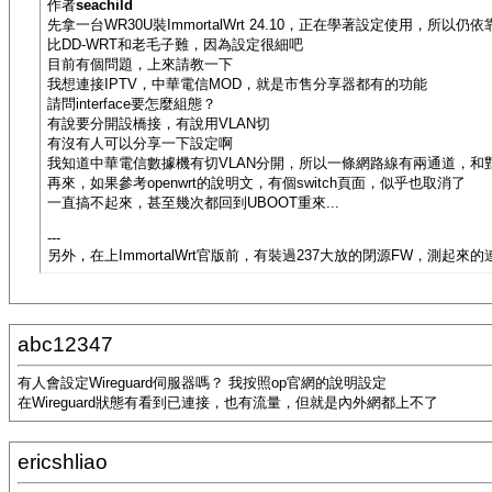
作者
seachild
先拿一台WR30U裝ImmortalWrt 24.10，正在學著設定使用，所以仍依靠
比DD-WRT和老毛子難，因為設定很細吧
目前有個問題，上來請教一下
我想連接IPTV，中華電信MOD，就是市售分享器都有的功能
請問interface要怎麼組態？
有說要分開設橋接，有說用VLAN切
有沒有人可以分享一下設定啊
我知道中華電信數據機有切VLAN分開，所以一條網路線有兩通道，和
再來，如果參考openwrt的說明文，有個switch頁面，似乎也取消了
一直搞不起來，甚至幾次都回到UBOOT重來...
---
另外，在上ImmortalWrt官版前，有裝過237大放的閉源FW，測
abc12347
有人會設定Wireguard伺服器嗎？ 我按照op官網的說明設定
在Wireguard狀態有看到已連接，也有流量，但就是內外網都上不了
ericshliao