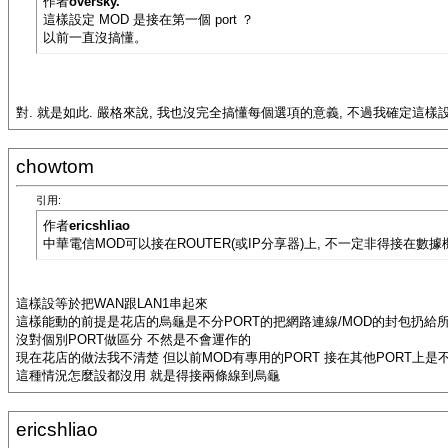
作者
oversky.
這樣設定 MOD 是接在第一個 port ？
以前一直沒搞懂。
對. 就是如此. 嚴格來說, 我也沒完全搞懂每個選項的意義, 不過我確定這樣
chowtom
引用:
作者
ericshliao
中華電信MOD可以接在ROUTER(或IP分享器)上, 不一定非得接在數據機.
這樣設等於把WAN跟LAN1串起來
這樣能動的前提是花店的烏龜是不分PORT的把網路連線/MOD的封包扔給所
沒對個別PORT做區分 不然是不會運作的
現在花店的做法我不清楚 但以前MOD有專用的PORT 接在其他PORT上是
這種情況怎麼設都沒用 就是得接兩條線到烏龜
ericshliao