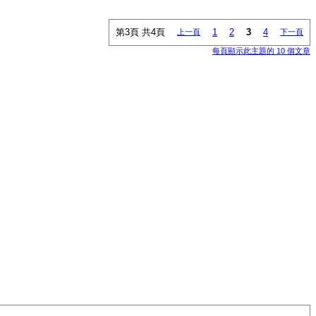
第3頁 共4頁
1
2
3
4
上一頁
下一頁
每頁顯示此主題的 10 個文章