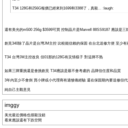
T34 128G和256G報價已經來到1699和3388了，真殺... :laugh:
還有美光的m500 256g $3599可買 控制晶片是Marvell 88SS9187
創見340除了晶片是台灣JM主控 比較能信賴的保固 在台北送修方便 至少
T34 台灣JM主控改良 但01那的128G有災情樣子 對這牌不熟
如果三牌重挑還是會挑創見 T34應該是最不會考慮的 品牌信任度和品質
3年內至少不會倒 買小牌或小代理商有過慘痛經驗 還在保固期內要送修但代理商已
純自己主觀意見
imggy
美光最近價格也很殺沒錯
看來應該還有下跌空間