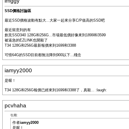
imggy
SSD價格討論區
最近SSD價格波動有點大...大家一起來分享C/P值高的SSD吧
最近留意到的有
創見SSD340 128G和256G...市場最低價好像來到1899和3599
被逼急的EZLINK也開殺了
T34 128G和256G最新報價來到1699和3388
可惜64G的SSD目前都無法降到900以下...殘念
iamyy2000
是喔！
T34 128G和256G報價已經來到1699和3388了，真殺... :laugh:
pcvhaha
引用:
作者
iamyy2000
是喔！