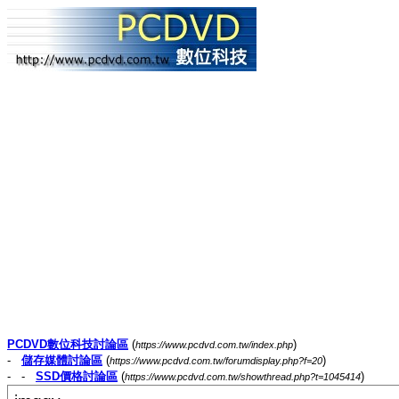
PCDVD數位科技討論區
(
)
https://www.pcdvd.com.tw/index.php
-
儲存媒體討論區
(
)
https://www.pcdvd.com.tw/forumdisplay.php?f=20
- -
SSD價格討論區
(
)
https://www.pcdvd.com.tw/showthread.php?t=1045414