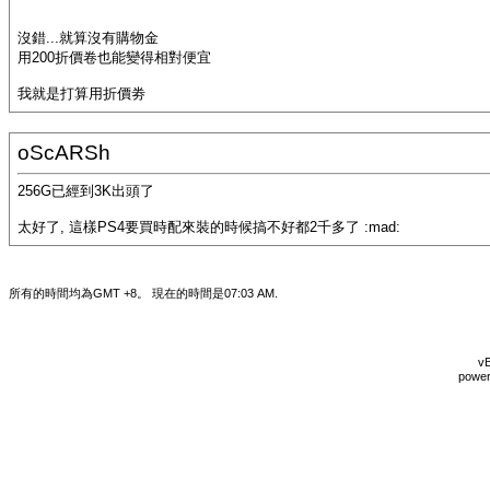
沒錯...就算沒有購物金
用200折價卷也能變得相對便宜
我就是打算用折價劵
oScARSh
256G已經到3K出頭了
太好了, 這樣PS4要買時配來裝的時候搞不好都2千多了 :mad:
所有的時間均為GMT +8。 現在的時間是
07:03 AM
.
vB
power