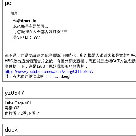
pc
引用:
作者
draculla
原來那是主題樂園....
可怎麼裡面人全都古裝打扮??!!
是VR+MR+???
都不是，而是要讓遊客實地體驗那個時代，所以機器人跟遊客都是古裝打扮
HBO放出這幾個預告片之後，有國外網友宣稱，簡直就是接續GoT的強檔影集.....
順便提一下，這是1973年原始電影版的預告片：
https://www.youtube.com/watch?v=EjyOfTEeNHA
哇，有尤伯連納演出咧！！...... :laugh:
yz0547
Luke Cage s01
毒梟s02
血族看了2季,不看了
duck