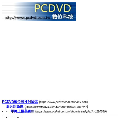
PCDVD數位科技討論區
(
)
https://www.pcdvd.com.tw/index.php
-
影片討論區
(
)
https://www.pcdvd.com.tw/forumdisplay.php?f=7
- -
即將上檔美劇!!!
(
)
https://www.pcdvd.com.tw/showthread.php?t=1110880