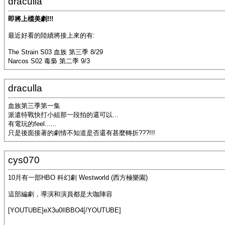
draculla
即將上檔美劇!!!
最近好看的陸續將接上來的有:
The Strain S03 血族 第三季 8/29
Narcos S02 毒梟 第二季 9/3
draculla
血族第三季第一集
派遣特戰快打小組那一段拍的還可以...
有電玩的feel......
只是後面接著的劇情不知道是否還有甚麼轉折???!!!
cys070
10月有一部HBO 科幻劇 Westworld (西方極樂園)
這部編劇，導演和演員都是大咖陣容
[YOUTUBE]eX3u0IlBBO4[/YOUTUBE]