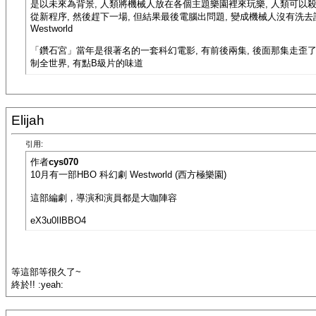
是以未來為背景, 人類將機械人放在各個主題樂園裡來玩樂, 人類可以殺
從新程序, 然後趕下一場, 但結果最後電腦出問題, 變成機械人沒有洗去
Westworld
「鑽石宮」當年是很著名的一套科幻電影, 有前後兩集, 後面那集走歪了
制全世界, 有點B級片的味道
Elijah
引用:
作者
cys070
10月有一部HBO 科幻劇 Westworld (西方極樂園)
這部編劇，導演和演員都是大咖陣容
eX3u0IlBBO4
等這部等很久了~
終於!! :yeah: