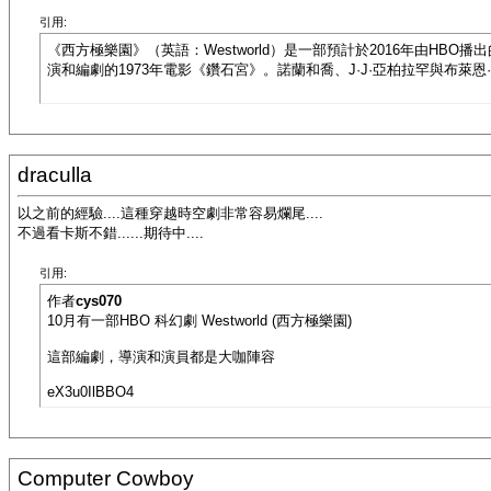
引用:
《西方極樂園》（英語：Westworld）是一部預計於2016年由HB
演和編劇的1973年電影《鑽石宮》。諾蘭和喬、J·J·亞柏拉罕與布萊
draculla
以之前的經驗....這種穿越時空劇非常容易爛尾....
不過看卡斯不錯......期待中....
引用:
作者
cys070
10月有一部HBO 科幻劇 Westworld (西方極樂園)
這部編劇，導演和演員都是大咖陣容
eX3u0IlBBO4
Computer Cowboy