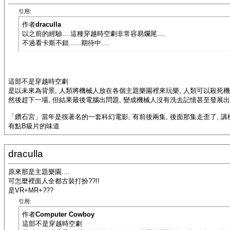
引用:
作者
draculla
以之前的經驗....這種穿越時空劇非常容易爛尾....
不過看卡斯不錯......期待中....
這部不是穿越時空劇
是以未來為背景, 人類將機械人放在各個主題樂園裡來玩樂, 人類可以殺死機
然後趕下一場, 但結果最後電腦出問題, 變成機械人沒有洗去記憶甚至發展出智慧,
「鑽石宮」當年是很著名的一套科幻電影, 有前後兩集, 後面那集走歪了, 
有點B級片的味道
draculla
原來那是主題樂園....
可怎麼裡面人全都古裝打扮??!!
是VR+MR+???
引用:
作者
Computer Cowboy
這部不是穿越時空劇