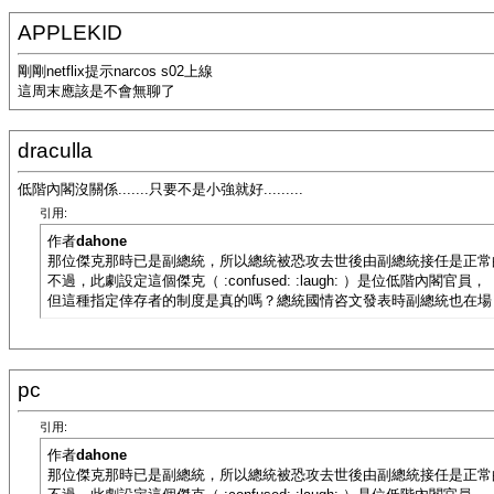
APPLEKID
剛剛netflix提示narcos s02上線
這周末應該是不會無聊了
draculla
低階內閣沒關係.......只要不是小強就好.........
引用:
作者
dahone
那位傑克那時已是副總統，所以總統被恐攻去世後由副總統接任是正常
不過，此劇設定這個傑克（ :confused: :laugh: ）是位低階內閣官員，
但這種指定倖存者的制度是真的嗎？總統國情咨文發表時副總統也在場
pc
引用:
作者
dahone
那位傑克那時已是副總統，所以總統被恐攻去世後由副總統接任是正常