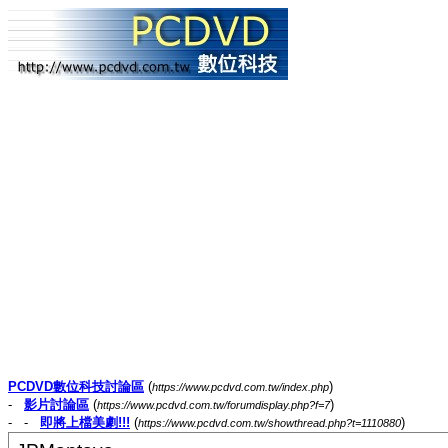
PCDVD數位科技討論區
(
)
https://www.pcdvd.com.tw/index.php
-
影片討論區
(
)
https://www.pcdvd.com.tw/forumdisplay.php?f=7
- -
即將上檔美劇!!!
(
)
https://www.pcdvd.com.tw/showthread.php?t=1110880