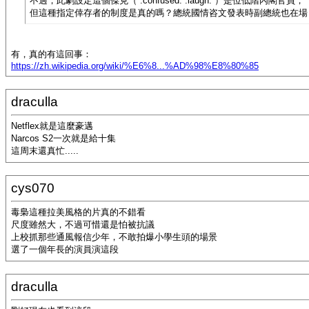
不過，此劇設定這個傑克（ :confused: :laugh: ）是位低階內閣官員，
但這種指定倖存者的制度是真的嗎？總統國情咨文發表時副總統也在場
有，真的有這回事：
https://zh.wikipedia.org/wiki/%E6%8...%AD%98%E8%80%85
draculla
Netflex就是這麼豪邁
Narcos S2一次就是給十集
這周末還真忙.....
cys070
毒梟這種拉美風格的片真的不錯看
尺度雖然大，不過可惜還是怕被抗議
上校抓那些通風報信少年，不敢拍爆小學生頭的場景
選了一個年長的演員演這段
draculla