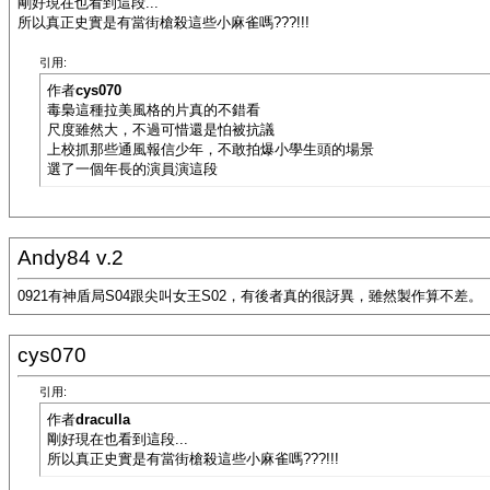
剛好現在也看到這段...
所以真正史實是有當街槍殺這些小麻雀嗎???!!!
引用:
作者
cys070
毒梟這種拉美風格的片真的不錯看
尺度雖然大，不過可惜還是怕被抗議
上校抓那些通風報信少年，不敢拍爆小學生頭的場景
選了一個年長的演員演這段
Andy84 v.2
0921有神盾局S04跟尖叫女王S02，有後者真的很訝異，雖然製作算不差。
cys070
引用:
作者
draculla
剛好現在也看到這段...
所以真正史實是有當街槍殺這些小麻雀嗎???!!!