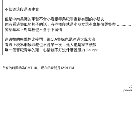
不知道這段是否史實
但是中南美洲的軍警不會小看跟毒梟犯罪團夥有關的小朋友
你有看過類似的片子的話，有些橋段就是小朋友還有拿槍偷襲警察 ............
警察基本上對這種也不會手下留情
這邊拍的衝擊性比較弱，那CIA警探也是經過大風大浪
看過上校私刑殺罪犯也不是第一次，死人也是家常便飯
爆一個罪犯青年的頭，心情就不好沒什麼說服力 :laugh:
所有的時間均為GMT +8。 現在的時間是
12:01 PM
.
vB
power