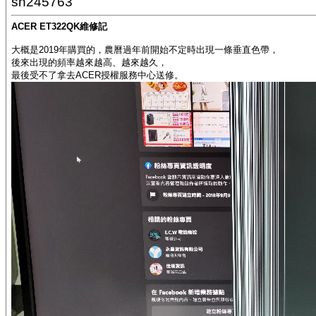
sn245763
ACER ET322QK維修記
大概是2019年購買的，農曆過年前開始不定時出現一條垂直色帶，
後來出現的頻率越來越高、越來越久，
最後受不了拿去ACER授權服務中心送修。