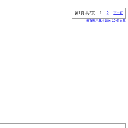
第1頁 共2頁
1
2
下一頁
每頁顯示此主題的 10 個文章