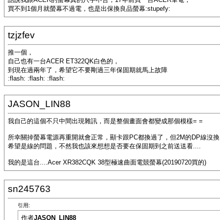
買不到1個月就螢幕不過電，也是出保換良品螢幕:stupefy:
tzjzfev
推一個，
自己也有一台ACER ET322QK白色的，
到現在過兩年了，希望它不要剛過三年保固期就馬上故障
:flash: :flash: :flash:
JASON_LIN88
我自己的這個不只中間出現雜訊，而是整個畫面會都變成那個模樣= =
所幸關掉螢幕電源再重開就會正常，顯卡跟PC都換過了，但2M的DP線沒換
希望是線的問題，不然我也該來想想是否要在保固期到之前送送看....
我的是這台....Acer XR382CQK 38型極速曲面電競螢幕(20190720買的)
sn245763
引用:
作者
JASON_LIN88