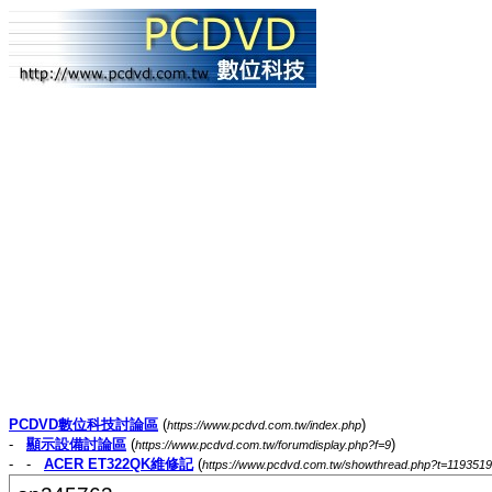
PCDVD數位科技討論區
(
)
https://www.pcdvd.com.tw/index.php
-
顯示設備討論區
(
)
https://www.pcdvd.com.tw/forumdisplay.php?f=9
- -
ACER ET322QK維修記
(
https://www.pcdvd.com.tw/showthread.php?t=1193519