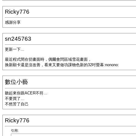
Ricky776
感謝分享
sn245763
更新一下...
最近程式間在切畫面時，偶爾會閃區域雪花畫面，
換新顯卡還是沒改善，看來又要做功課物色新的32吋螢幕:nonono:
數位小藝
聽起來你跟ACER不符…
不要買了…
不然苦了自己
Ricky776
引用: