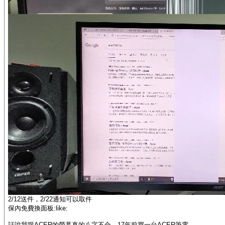
2/12送件，2/22通知可以取件
保內免費換面板:like:
話說我跟ACER的螢幕真的八字不合，17年前買一台ACER筆電，