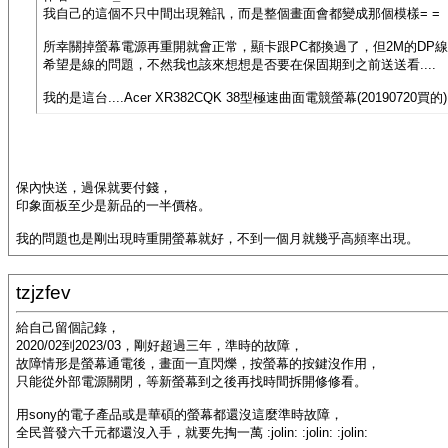
我自己的這個不只中間出現雜訊，而是整個畫面會都變成那個模樣= =
所幸關掉螢幕電源再重開就會正常，顯卡跟PC都換過了，但2M的DP
希望是線的問題，不然我也該來想想是否要在保固期到之前送送看....
我的是這台....Acer XR382CQK 38型極速曲面電競螢幕(20190720買的)
保內快送，過保就要付錢，
印象面板至少是新品的一半價格。
我的問題也是剛出現時重開螢幕就好，不到一個月就幾乎高頻率出現。
tzjzfev
給自己留個記錄，
2020/02到2023/03，剛好超過三年，準時的故障，
故障情形是螢幕通電後，畫面一直閃爍，按螢幕的按鍵沒作用，
只能從外部電源關閉，等新螢幕到之後再找時間拆開修修看。
用sony的電子產品或是華碩的螢幕都還沒這麼準時故障，
全民普發六千元都還沒入手，就要先掏一萬 :jolin: :jolin: :jolin: