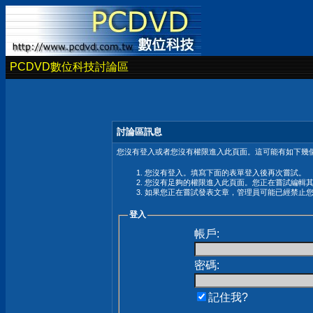
PCDVD數位科技討論區
討論區訊息
您沒有登入或者您沒有權限進入此頁面。這可能有如下幾個
您沒有登入。填寫下面的表單登入後再次嘗試。
您沒有足夠的權限進入此頁面。您正在嘗試編輯
如果您正在嘗試發表文章，管理員可能已經禁止
登入
帳戶:
密碼:
記住我?