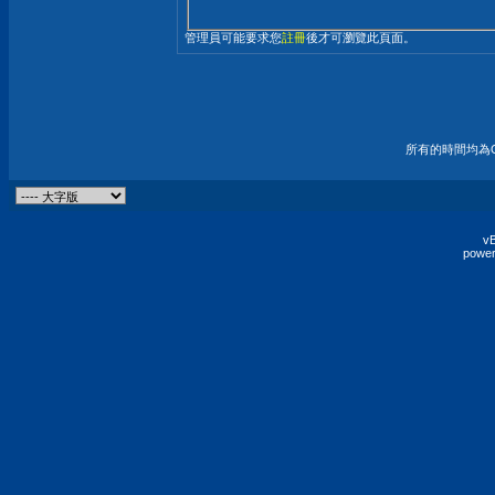
管理員可能要求您
註冊
後才可瀏覽此頁面。
所有的時間均為G
vB
power