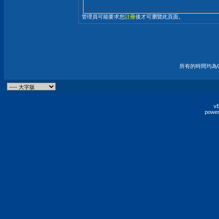
管理員可能要求您
註冊
後才可瀏覽此頁面。
所有的時間均為G
vB
power