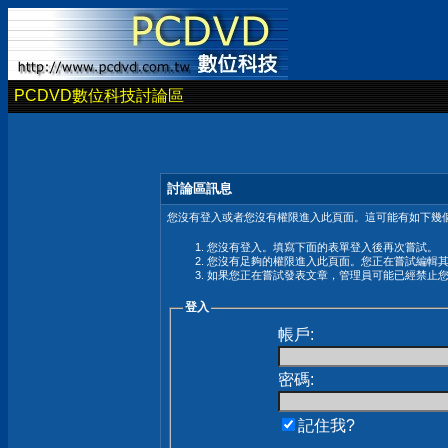
PCDVD數位科技討論區
討論區訊息
您沒有登入或者您沒有權限進入此頁面。這可能有如下幾個
您沒有登入。填寫下面的表單登入後再次嘗試。
您沒有足夠的權限進入此頁面。您正在嘗試編輯
如果您正在嘗試發表文章，管理員可能已經禁止
登入
帳戶:
密碼:
記住我?