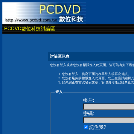
PCDVD數位科技討論區
討論區訊息
您沒有登入或者您沒有權限進入此頁面。這可能有如下幾個
您沒有登入。填寫下面的表單登入後再次嘗試。
您沒有足夠的權限進入此頁面。您正在嘗試編輯
如果您正在嘗試發表文章，管理員可能已經禁止
登入
帳戶:
密碼:
記住我?