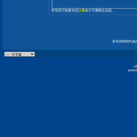
管理員可能要求您
註冊
後才可瀏覽此頁面。
所有的時間均為G
vB
power