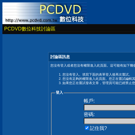
PCDVD數位科技討論區
討論區訊息
您沒有登入或者您沒有權限進入此頁面。這可能有如下幾個
您沒有登入。填寫下面的表單登入後再次嘗試。
您沒有足夠的權限進入此頁面。您正在嘗試編輯
如果您正在嘗試發表文章，管理員可能已經禁止
登入
帳戶:
密碼:
記住我?