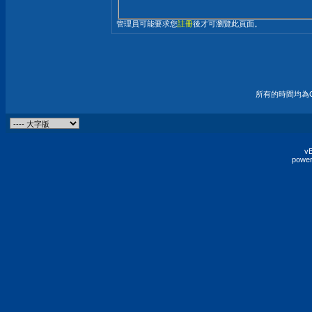
管理員可能要求您
註冊
後才可瀏覽此頁面。
所有的時間均為G
vB
power