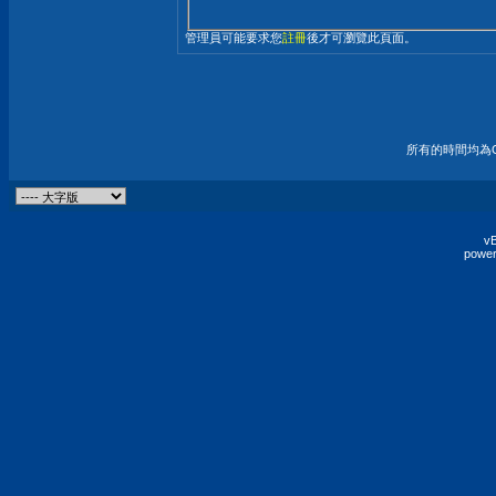
管理員可能要求您
註冊
後才可瀏覽此頁面。
所有的時間均為G
vB
power