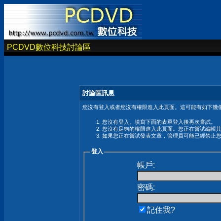
PCDVD數位科技討論區
討論區訊息
您沒有登入或者您沒有權限進入此頁面。這可能有如下幾個
您沒有登入。填寫下面的表單登入後再次嘗試。
您沒有足夠的權限進入此頁面。您正在嘗試編輯
如果您正在嘗試發表文章，管理員可能已經禁止
登入
帳戶:
密碼:
記住我?