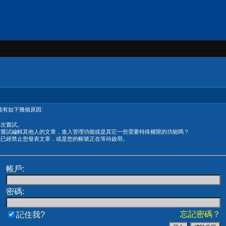
有如下幾個原因:
再次嘗試。
在嘗試編輯其他人的文章，進入管理功能或是其它一些需要特殊權限的功能嗎？
能已經禁止您發表文章，或是您的帳號正在等待啟用。
帳戶:
密碼:
忘記密碼？
記住我?