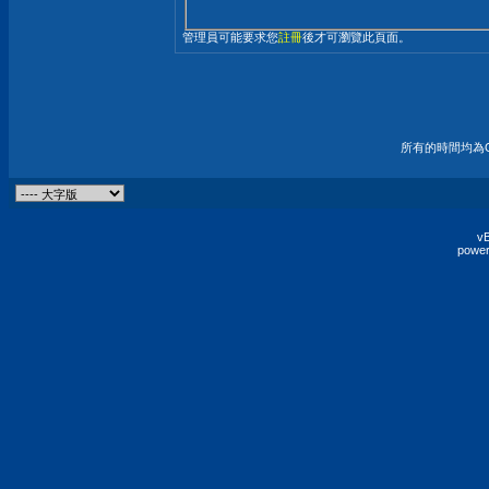
管理員可能要求您
註冊
後才可瀏覽此頁面。
所有的時間均為G
vB
power