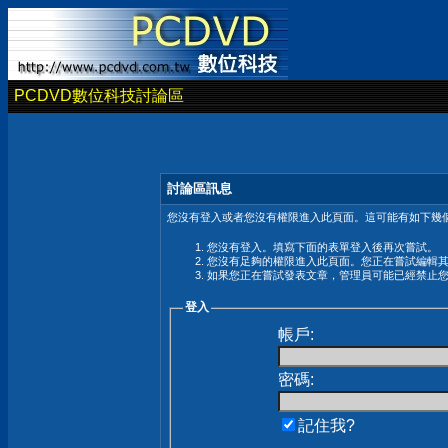
PCDVD數位科技討論區
討論區訊息
您沒有登入或者您沒有權限進入此頁面。這可能有如下幾個
您沒有登入。填寫下面的表單登入後再次嘗試。
您沒有足夠的權限進入此頁面。您正在嘗試編輯
如果您正在嘗試發表文章，管理員可能已經禁止
登入
帳戶:
密碼:
記住我?