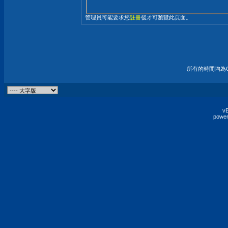
管理員可能要求您
註冊
後才可瀏覽此頁面。
所有的時間均為G
vB
power