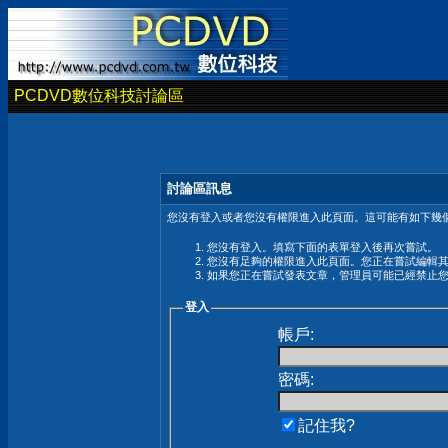
PCDVD數位科技討論區
討論區訊息
您沒有登入或者您沒有權限進入此頁面。這可能有如下幾個
您沒有登入。填寫下面的表單登入後再次嘗試。
您沒有足夠的權限進入此頁面。您正在嘗試編輯
如果您正在嘗試發表文章，管理員可能已經禁止
登入
帳戶:
密碼:
記住我?