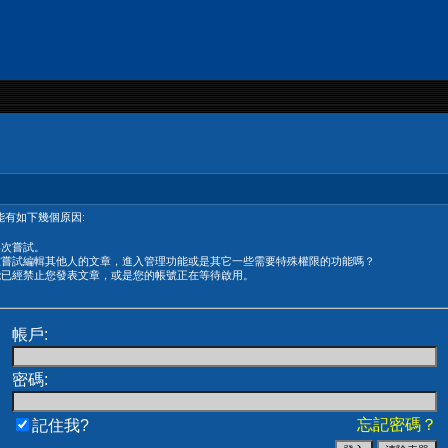
有如下幾個原因:
再次嘗試。
在嘗試編輯其他人的文章，進入管理功能或是其它一些需要特殊權限的功能嗎？
能已經禁止您發表文章，或是您的帳號正在等待啟用。
帳戶:
密碼:
忘記密碼？
記住我?