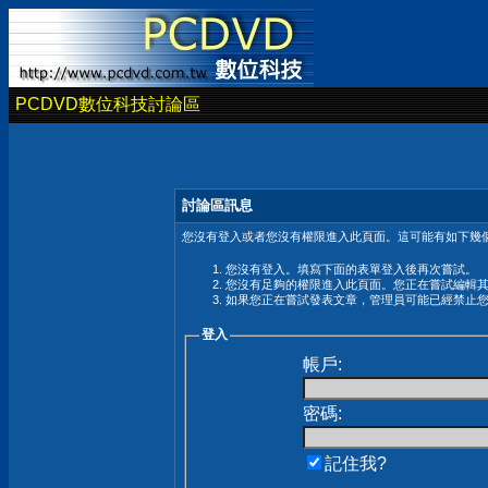
PCDVD數位科技討論區
討論區訊息
您沒有登入或者您沒有權限進入此頁面。這可能有如下幾個
您沒有登入。填寫下面的表單登入後再次嘗試。
您沒有足夠的權限進入此頁面。您正在嘗試編輯
如果您正在嘗試發表文章，管理員可能已經禁止
登入
帳戶:
密碼:
記住我?