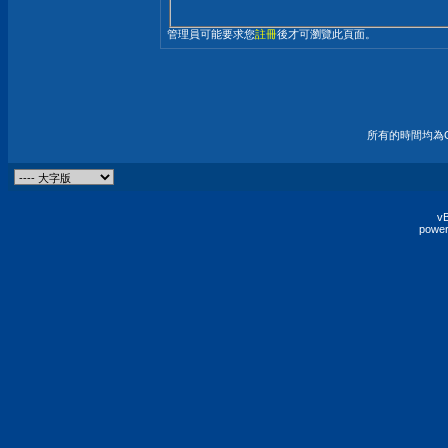
管理員可能要求您
註冊
後才可瀏覽此頁面。
所有的時間均為G
vB
power