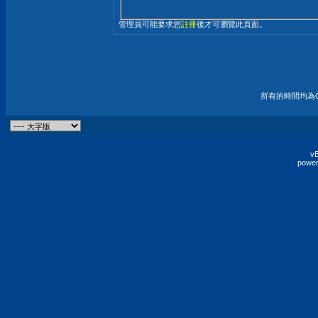
管理員可能要求您
註冊
後才可瀏覽此頁面。
所有的時間均為G
vB
power