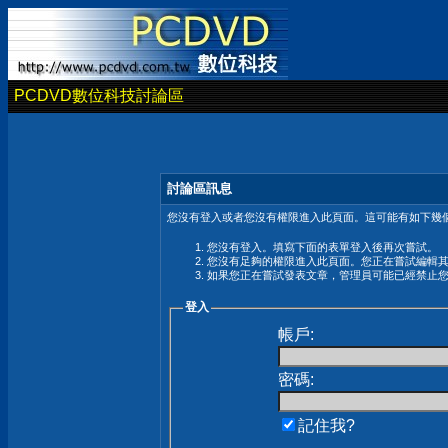
PCDVD數位科技討論區
討論區訊息
您沒有登入或者您沒有權限進入此頁面。這可能有如下幾個
您沒有登入。填寫下面的表單登入後再次嘗試。
您沒有足夠的權限進入此頁面。您正在嘗試編輯
如果您正在嘗試發表文章，管理員可能已經禁止
登入
帳戶:
密碼:
記住我?