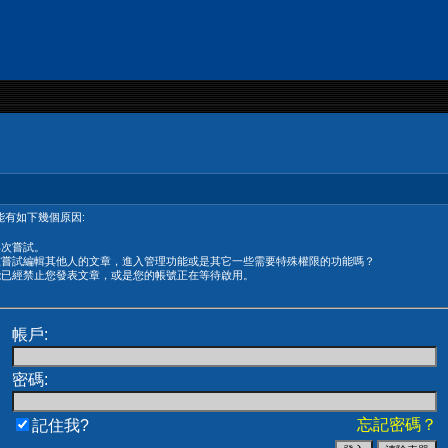
有如下幾個原因:
再次嘗試。
在嘗試編輯其他人的文章，進入管理功能或是其它一些需要特殊權限的功能嗎？
能已經禁止您發表文章，或是您的帳號正在等待啟用。
帳戶:
密碼:
忘記密碼？
記住我?