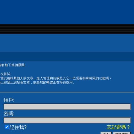
有如下幾個原因:
再次嘗試。
在嘗試編輯其他人的文章，進入管理功能或是其它一些需要特殊權限的功能嗎？
能已經禁止您發表文章，或是您的帳號正在等待啟用。
帳戶:
密碼:
忘記密碼？
記住我?