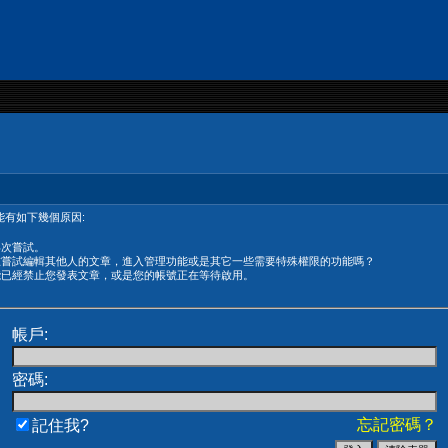
有如下幾個原因:
再次嘗試。
在嘗試編輯其他人的文章，進入管理功能或是其它一些需要特殊權限的功能嗎？
能已經禁止您發表文章，或是您的帳號正在等待啟用。
帳戶:
密碼:
忘記密碼？
記住我?