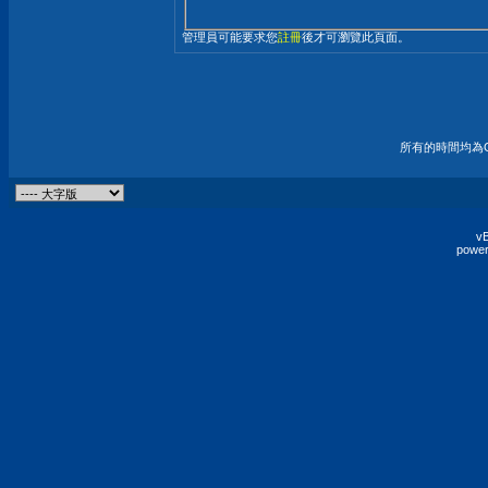
管理員可能要求您
註冊
後才可瀏覽此頁面。
所有的時間均為G
vB
power