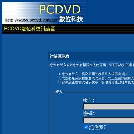
PCDVD數位科技討論區
討論區訊息
您沒有登入或者您沒有權限進入此頁面。這可能有如下幾個
您沒有登入。填寫下面的表單登入後再次嘗試。
您沒有足夠的權限進入此頁面。您正在嘗試編輯
如果您正在嘗試發表文章，管理員可能已經禁止
登入
帳戶:
密碼:
記住我?