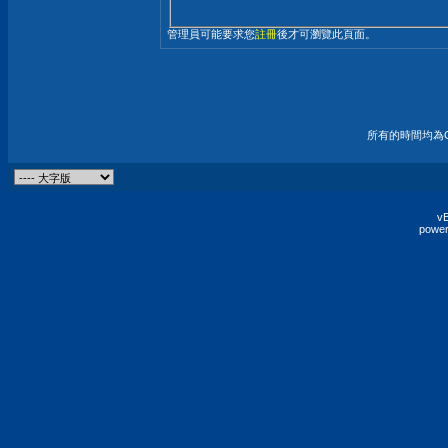
管理員可能要求您
註冊
後才可瀏覽此頁面。
所有的時間均為G
vB
power