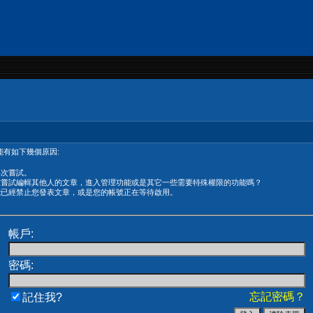
有如下幾個原因:
再次嘗試。
在嘗試編輯其他人的文章，進入管理功能或是其它一些需要特殊權限的功能嗎？
能已經禁止您發表文章，或是您的帳號正在等待啟用。
帳戶:
密碼:
忘記密碼？
記住我?