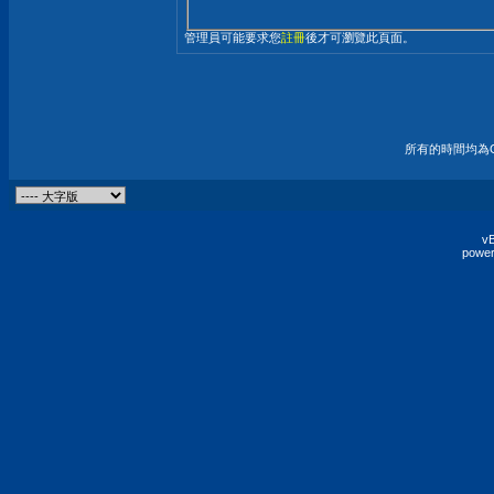
管理員可能要求您
註冊
後才可瀏覽此頁面。
所有的時間均為G
vB
power