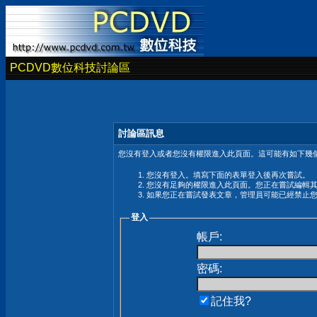
PCDVD數位科技討論區
討論區訊息
您沒有登入或者您沒有權限進入此頁面。這可能有如下幾個
您沒有登入。填寫下面的表單登入後再次嘗試。
您沒有足夠的權限進入此頁面。您正在嘗試編輯
如果您正在嘗試發表文章，管理員可能已經禁止
登入
帳戶:
密碼:
記住我?