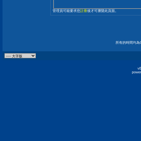
管理員可能要求您
註冊
後才可瀏覽此頁面。
所有的時間均為G
vB
power