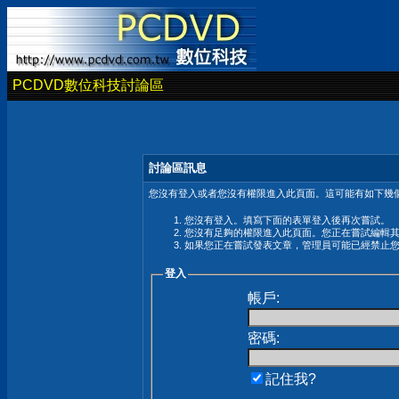
PCDVD數位科技討論區
討論區訊息
您沒有登入或者您沒有權限進入此頁面。這可能有如下幾個
您沒有登入。填寫下面的表單登入後再次嘗試。
您沒有足夠的權限進入此頁面。您正在嘗試編輯
如果您正在嘗試發表文章，管理員可能已經禁止
登入
帳戶:
密碼:
記住我?