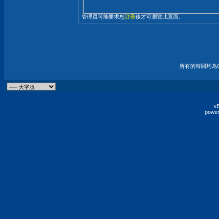
管理員可能要求您
註冊
後才可瀏覽此頁面。
所有的時間均為G
vB
power