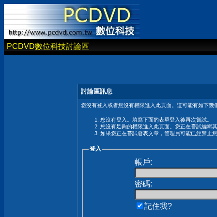
PCDVD數位科技討論區
討論區訊息
您沒有登入或者您沒有權限進入此頁面。這可能有如下幾個
您沒有登入。填寫下面的表單登入後再次嘗試。
您沒有足夠的權限進入此頁面。您正在嘗試編輯
如果您正在嘗試發表文章，管理員可能已經禁止
登入
帳戶:
密碼:
記住我?