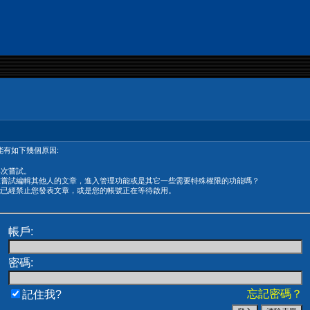
有如下幾個原因:
再次嘗試。
在嘗試編輯其他人的文章，進入管理功能或是其它一些需要特殊權限的功能嗎？
能已經禁止您發表文章，或是您的帳號正在等待啟用。
帳戶:
密碼:
忘記密碼？
記住我?