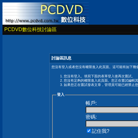
PCDVD數位科技討論區
討論區訊息
您沒有登入或者您沒有權限進入此頁面。這可能有如下幾個
您沒有登入。填寫下面的表單登入後再次嘗試。
您沒有足夠的權限進入此頁面。您正在嘗試編輯
如果您正在嘗試發表文章，管理員可能已經禁止
登入
帳戶:
密碼:
記住我?