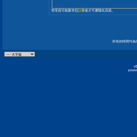
管理員可能要求您
註冊
後才可瀏覽此頁面。
所有的時間均為G
vB
power