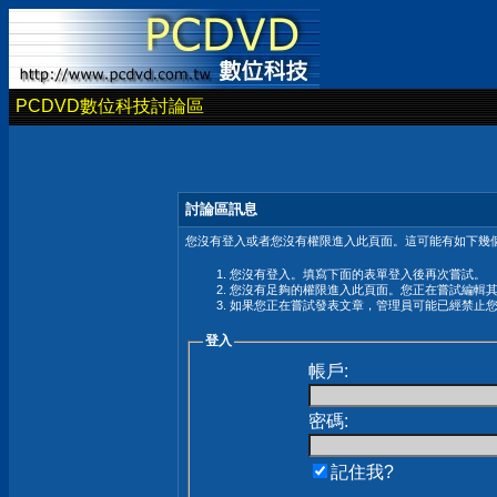
PCDVD數位科技討論區
討論區訊息
您沒有登入或者您沒有權限進入此頁面。這可能有如下幾個
您沒有登入。填寫下面的表單登入後再次嘗試。
您沒有足夠的權限進入此頁面。您正在嘗試編輯
如果您正在嘗試發表文章，管理員可能已經禁止
登入
帳戶:
密碼:
記住我?