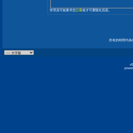
管理員可能要求您
註冊
後才可瀏覽此頁面。
所有的時間均為G
vB
power