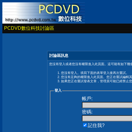
PCDVD數位科技討論區
討論區訊息
您沒有登入或者您沒有權限進入此頁面。這可能有如下幾個
您沒有登入。填寫下面的表單登入後再次嘗試。
您沒有足夠的權限進入此頁面。您正在嘗試編輯
如果您正在嘗試發表文章，管理員可能已經禁止
登入
帳戶:
密碼:
記住我?