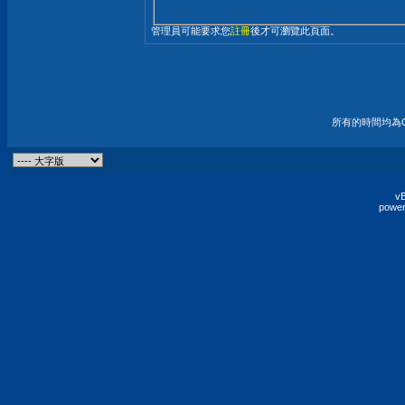
管理員可能要求您
註冊
後才可瀏覽此頁面。
所有的時間均為G
vB
power