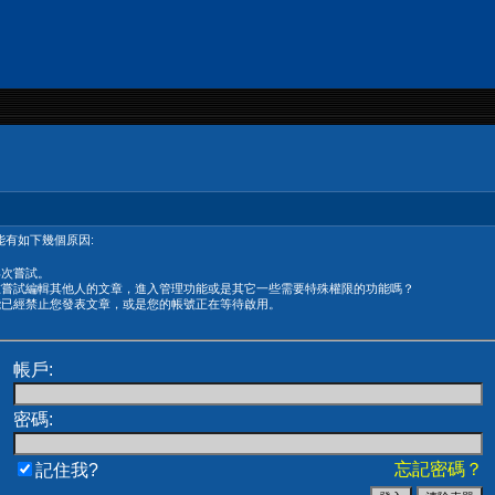
有如下幾個原因:
再次嘗試。
在嘗試編輯其他人的文章，進入管理功能或是其它一些需要特殊權限的功能嗎？
能已經禁止您發表文章，或是您的帳號正在等待啟用。
帳戶:
密碼:
忘記密碼？
記住我?