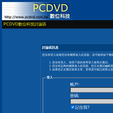
PCDVD數位科技討論區
討論區訊息
您沒有登入或者您沒有權限進入此頁面。這可能有如下幾個
您沒有登入。填寫下面的表單登入後再次嘗試。
您沒有足夠的權限進入此頁面。您正在嘗試編輯
如果您正在嘗試發表文章，管理員可能已經禁止
登入
帳戶:
密碼:
記住我?