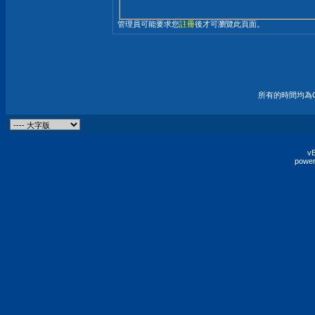
管理員可能要求您
註冊
後才可瀏覽此頁面。
所有的時間均為G
vB
power