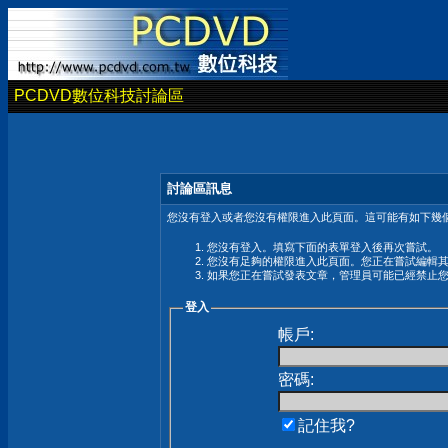
PCDVD數位科技討論區
討論區訊息
您沒有登入或者您沒有權限進入此頁面。這可能有如下幾個
您沒有登入。填寫下面的表單登入後再次嘗試。
您沒有足夠的權限進入此頁面。您正在嘗試編輯
如果您正在嘗試發表文章，管理員可能已經禁止
登入
帳戶:
密碼:
記住我?