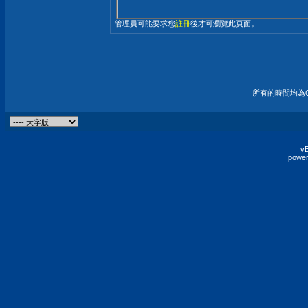
管理員可能要求您
註冊
後才可瀏覽此頁面。
所有的時間均為G
vB
power