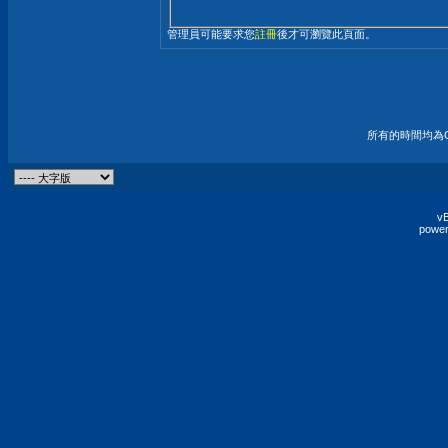
管理員可能要求您
註冊
後才可瀏覽此頁面。
所有的時間均為G
vB
power