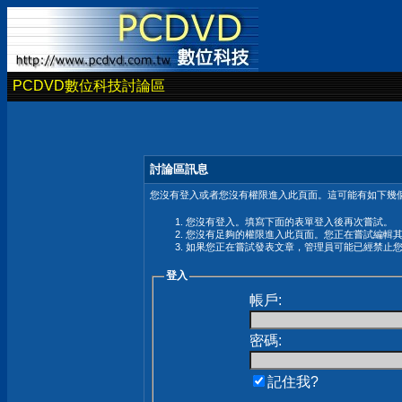
PCDVD數位科技討論區
討論區訊息
您沒有登入或者您沒有權限進入此頁面。這可能有如下幾個
您沒有登入。填寫下面的表單登入後再次嘗試。
您沒有足夠的權限進入此頁面。您正在嘗試編輯
如果您正在嘗試發表文章，管理員可能已經禁止
登入
帳戶:
密碼:
記住我?