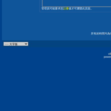
管理員可能要求您
註冊
後才可瀏覽此頁面。
所有的時間均為G
vB
power