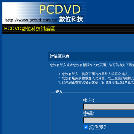
PCDVD數位科技討論區
討論區訊息
您沒有登入或者您沒有權限進入此頁面。這可能有如下幾個
您沒有登入。填寫下面的表單登入後再次嘗試。
您沒有足夠的權限進入此頁面。您正在嘗試編輯
如果您正在嘗試發表文章，管理員可能已經禁止
登入
帳戶:
密碼:
記住我?