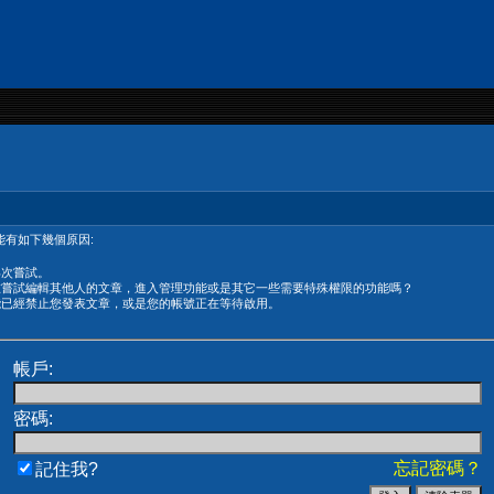
有如下幾個原因:
再次嘗試。
在嘗試編輯其他人的文章，進入管理功能或是其它一些需要特殊權限的功能嗎？
能已經禁止您發表文章，或是您的帳號正在等待啟用。
帳戶:
密碼:
忘記密碼？
記住我?