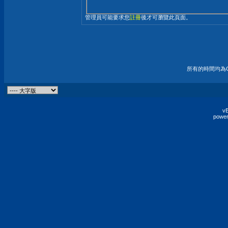
管理員可能要求您
註冊
後才可瀏覽此頁面。
所有的時間均為G
vB
power