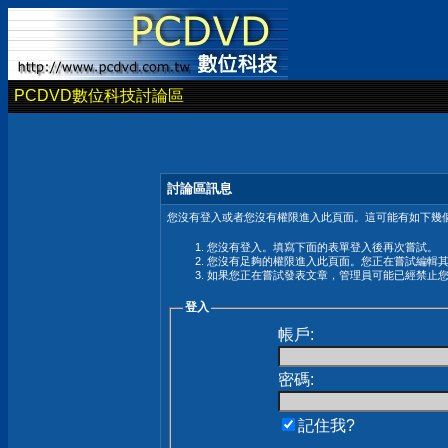
PCDVD數位科技討論區
討論區訊息
您沒有登入或者您沒有權限進入此頁面。這可能有如下幾個
您沒有登入。填寫下面的表單登入後再次嘗試。
您沒有足夠的權限進入此頁面。您正在嘗試編輯
如果您正在嘗試發表文章，管理員可能已經禁止
登入
帳戶:
密碼:
記住我?